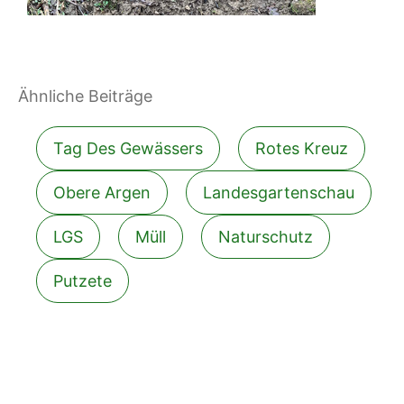
Ähnliche Beiträge
Filter blog posts by tag
Tag Des Gewässers
Rotes Kreuz
Obere Argen
Landesgartenschau
LGS
Müll
Naturschutz
Putzete